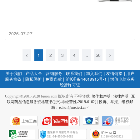
2026-07-27
<
1
2
3
4
...
50
>
关于我们
|
产品大全
|
营销服务
|
联系我们
|
加入我们
|
友情链接
|
用户
服务协议
|
隐私保护
|
免责条款
|
沪ICP备14018915号-1
|
增值电信业务
经营许可证
Copyright©2001-2020 bioon.com 版权所有 不得转载.
著作权声明
|
法律声明
|
互
联网药品信息服务资格证书((沪)-非经营性-2019-0162)
|
投诉、举报、维权邮
箱：editor@medsci.cn<
网
上海工商
络
社
会
征
021-54485309-8082
31010402000321