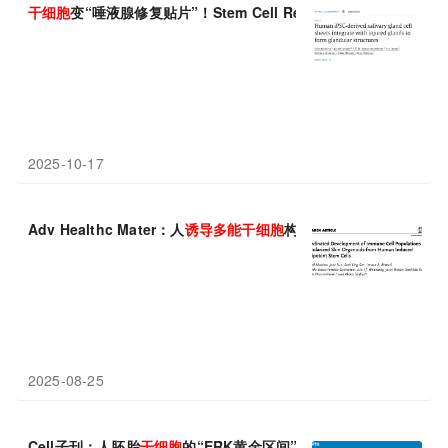
干细胞
变“唾液腺修复贴片”！Stem Cell Reports证实：人
诱导
多
2025-10-17
Adv Healthc Mater：人
诱导
多能干细胞
构建含免疫
细胞
的血管化
2025-08-25
Cell子刊：人胚胎
干细胞
的“ERK黄金区间”，金颖团队发现活性