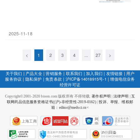
2025-11-18
<
1
2
3
4
...
27
>
关于我们
|
产品大全
|
营销服务
|
联系我们
|
加入我们
|
友情链接
|
用户
服务协议
|
隐私保护
|
免责条款
|
沪ICP备14018915号-1
|
增值电信业务
经营许可证
Copyright©2001-2020 bioon.com 版权所有 不得转载.
著作权声明
|
法律声明
|
互
联网药品信息服务资格证书((沪)-非经营性-2019-0162)
|
投诉、举报、维权邮
箱：editor@medsci.cn<
网
上海工商
络
社
会
征
021-54485309-8082
31010402000321