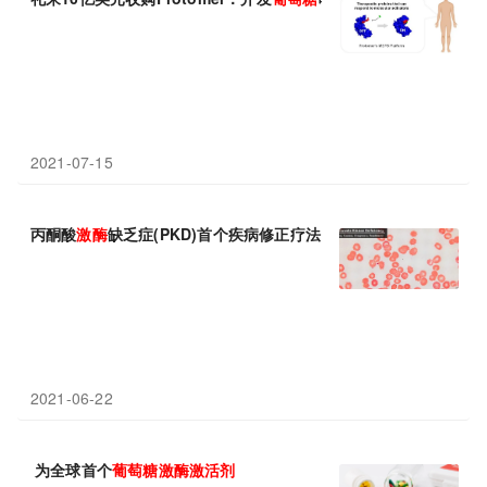
2021-07-15
丙酮酸
激酶
缺乏症(PKD)首个疾病修正疗法！首创口服PKR变构
激
2021-06-22
为全球首个
葡萄糖
激酶
激活剂