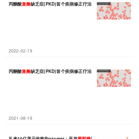
丙酮酸
激酶
缺乏症(PKD)首个疾病修正疗法！美国FDA批准首创口
2022-02-19
丙酮酸
激酶
缺乏症(PKD)首个疾病修正疗法！首创口服PKR变构
激
2021-08-19
礼来10亿美元收购Protomer：开发
葡萄糖
响应性胰岛素，可感知