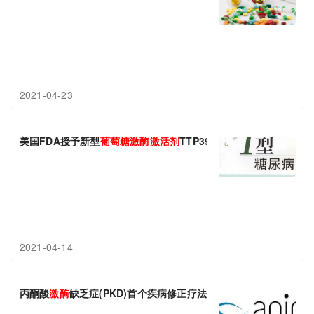
2021-04-23
美国FDA授予新型
葡萄糖
激酶
激活剂
TTP399突破性药物资格：安
2021-04-14
丙酮酸
激酶
缺乏症(PKD)首个疾病修正疗法！首创口服PKR变构
激