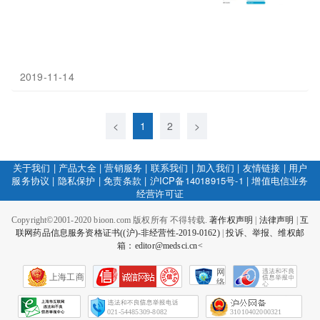
2019-11-14
<
1
2
>
关于我们
|
产品大全
|
营销服务
|
联系我们
|
加入我们
|
友情链接
|
用户
服务协议
|
隐私保护
|
免责条款
|
沪ICP备14018915号-1
|
增值电信业务
经营许可证
Copyright©2001-2020 bioon.com 版权所有 不得转载.
著作权声明
|
法律声明
|
互
联网药品信息服务资格证书((沪)-非经营性-2019-0162)
|
投诉、举报、维权邮
箱：editor@medsci.cn<
网
上海工商
络
社
会
征
021-54485309-8082
31010402000321