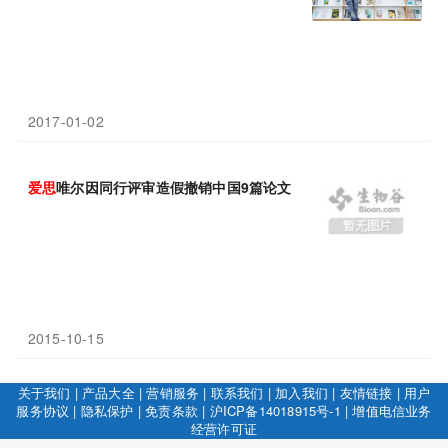
2017-01-02
爱
思
唯尔因同行评审造假撤销中国9篇论文
2015-10-15
关于我们
|
产品大全
|
营销服务
|
联系我们
|
加入我们
|
友情链接
|
用户
服务协议
|
隐私保护
|
免责条款
|
沪ICP备14018915号-1
|
增值电信业务
经营许可证