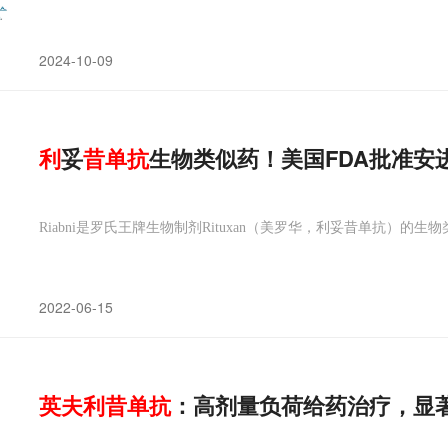
2024-10-09
利
妥
昔
单抗
生物类似药！美国FDA批准安进R
Riabni是罗氏王牌生物制剂Rituxan（美罗华，利妥昔单抗）的生
2022-06-15
英
夫
利
昔
单抗
：高剂量负荷给药治疗，显著