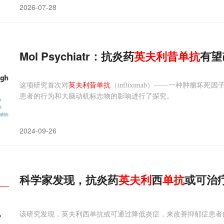
2026-07-28
Mol Psychiatr：抗炎药
英
夫
利
昔
单抗
有望
这项研究首次对
英夫利昔单抗
（infliximab）——一种肿瘤坏
患者的行为和大脑动机标志物的影响进行了探究。
2024-09-26
科学家发现，抗炎药
英
夫
利
西
单抗
或可治
该研究发现，英夫利西单抗或可通过降低炎症，来改善抑郁症患者