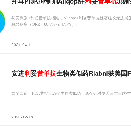
拜耳PI3K抑制剂Aliqopa+
利
妥
昔
单抗
3期
与安慰剂+利妥昔单抗相比，Aliqopa+利妥昔单抗显著延长无进展生存期
总缓解率（ORR：80.8% vs 47.7%）。
2021-04-11
安进
利
妥
昔
单抗
生物类似药Riabni获美国
截至目前，FDA共批准29个生物类似药，10个针对罗氏三大王牌
2020-12-18