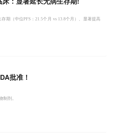
临床：显著延长无病生存期!
（中位PFS：21.5个月 vs 13.8个月）、显著提高
FDA批准！
生物制剂。