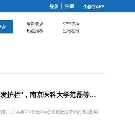
注册
登录
生物谷APP
最新会议
空中讲坛
搜索
热点推荐
生物在线
防复发护栏"，南京医科大学范磊等发现24 Gy放
控制，并具有NK细胞介导的免疫激活带来的潜在协同