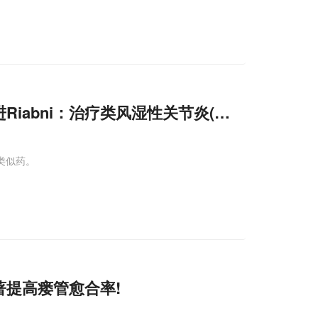
iabni：治疗类风湿性关节炎(RA)!
物类似药。
提高瘘管愈合率!