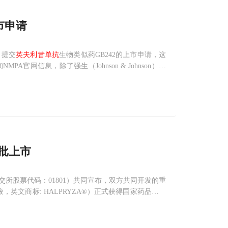
市申请
）提交
英夫利昔单抗
生物类似药GB242的上市申请，这
官网信息，除了强生（Johnson & Johnson）公
生物类似药获批上市。英夫利西单抗是一种抗
批上市
所股票代码：01801）共同宣布，双方共同开发的重
，英文商标: HALPRYZA®）正式获得国家药品监督
滤泡性淋巴瘤及慢性淋巴细胞性白血病。这是继达