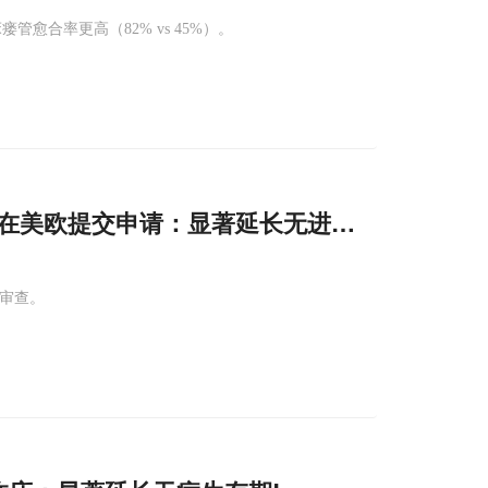
瘘管愈合率更高（82% vs 45%）。
在美欧提交申请：显著延长无进展生存期!
先审查。