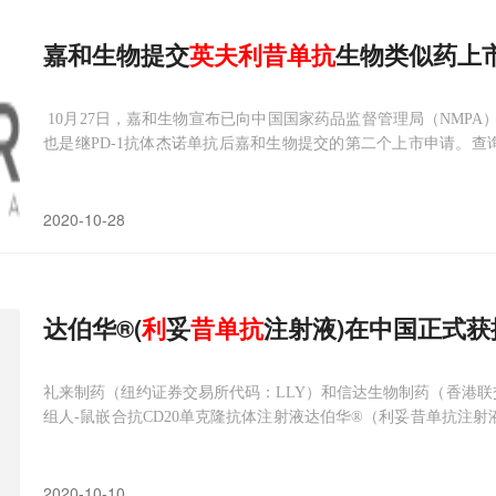
嘉和生物提交
英
夫
利
昔
单抗
生物类似药上
10月27日，嘉和生物宣布已向中国国家药品监督管理局（NMPA
也是继PD-1抗体杰诺单抗后嘉和生物提交的第二个上市申请。查询NMPA
司的原研药类克（英夫利西单抗）外，目前中国尚无英夫利西单抗
2020-10-28
达伯华®(
利
妥
昔
单抗
注射液)在中国正式获
礼来制药（纽约证券交易所代码：LLY）和信达生物制药（香港联交
组人-鼠嵌合抗CD20单克隆抗体注射液达伯华®（利妥昔单抗注射液
管理局（NMPA）的上市批准，用于治疗弥漫性大B细胞淋巴瘤、
2020-10-10