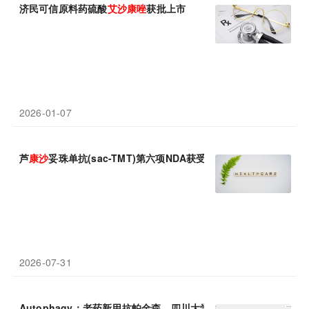
济民可信原料药硫酸
艾
沙
康
唑
获批上市
2026-01-07
芦
康
沙
妥珠单抗(sac-TMT)第六项NDA获受理
2026-07-31
Autophagy：老药新用抗帕金森，四川大学刘博等团队发现抗真菌