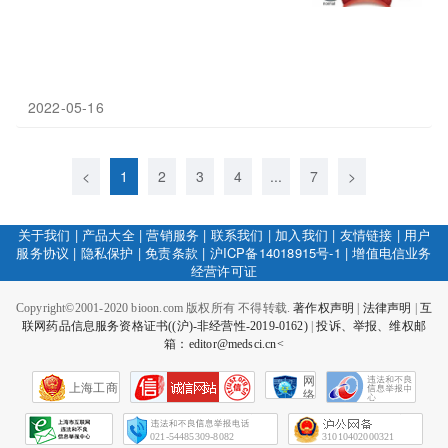
2022-05-16
<
1
2
3
4
...
7
>
关于我们
|
产品大全
|
营销服务
|
联系我们
|
加入我们
|
友情链接
|
用户
服务协议
|
隐私保护
|
免责条款
|
沪ICP备14018915号-1
|
增值电信业务
经营许可证
Copyright©2001-2020 bioon.com 版权所有 不得转载.
著作权声明
|
法律声明
|
互
联网药品信息服务资格证书((沪)-非经营性-2019-0162)
|
投诉、举报、维权邮
箱：editor@medsci.cn<
网
上海工商
络
社
会
征
021-54485309-8082
31010402000321