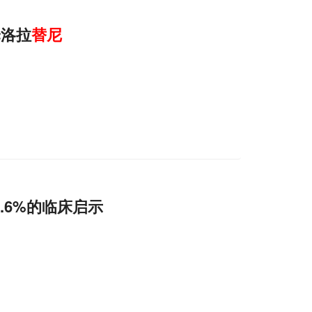
择洛拉
替
尼
3.6%的临床启示