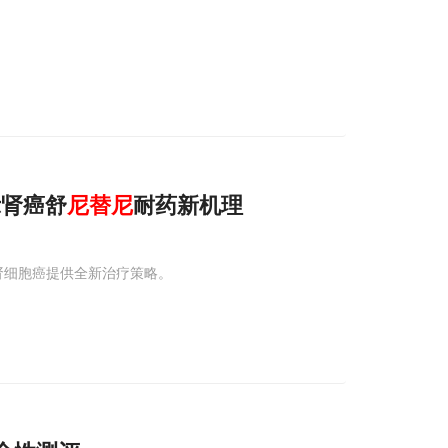
示肾癌舒
尼
替
尼
耐药新机理
为肾细胞癌提供全新治疗策略。