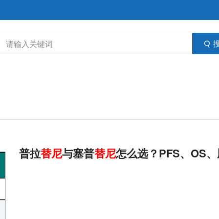
普拉
替
尼
与塞普
替
尼
怎么选？PFS、OS