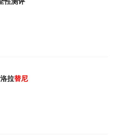
全性测评
瑞洛拉
替
尼