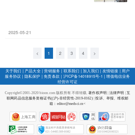
2025-05-21
<
1
2
3
4
>
关于我们
|
产品大全
|
营销服务
|
联系我们
|
加入我们
|
友情链接
|
用户
服务协议
|
隐私保护
|
免责条款
|
沪ICP备14018915号-1
|
增值电信业务
经营许可证
Copyright©2001-2020 bioon.com 版权所有 不得转载.
著作权声明
|
法律声明
|
互
联网药品信息服务资格证书((沪)-非经营性-2019-0162)
|
投诉、举报、维权邮
箱：editor@medsci.cn<
网
上海工商
络
社
会
征
021-54485309-8082
31010402000321