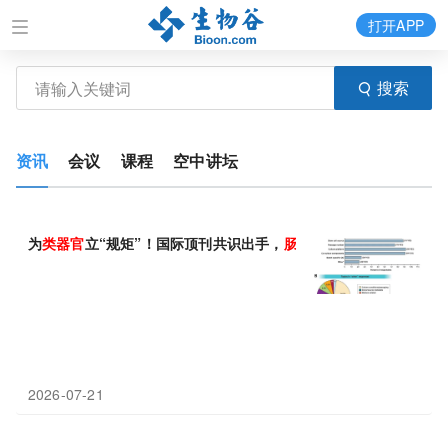
打开APP
搜索
资讯
会议
课程
空中讲坛
为
类
器官
立“规矩”！国际顶刊共识出手，
肠道
类
器官
从“手工艺品”
2026-07-21