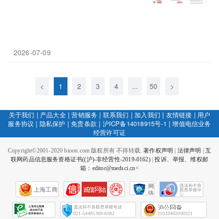
2026-07-09
<
1
2
3
4
...
50
>
关于我们
|
产品大全
|
营销服务
|
联系我们
|
加入我们
|
友情链接
|
用户
服务协议
|
隐私保护
|
免责条款
|
沪ICP备14018915号-1
|
增值电信业务
经营许可证
Copyright©2001-2020 bioon.com 版权所有 不得转载.
著作权声明
|
法律声明
|
互
联网药品信息服务资格证书((沪)-非经营性-2019-0162)
|
投诉、举报、维权邮
箱：editor@medsci.cn<
网
上海工商
络
社
会
征
021-54485309-8082
31010402000321