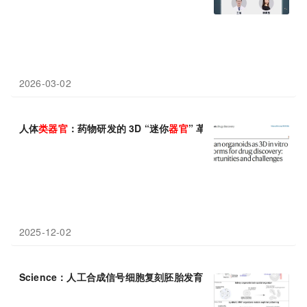
2026-03-02
人体
类
器官
：药物研发的 3D “迷你
器官
” 革命
2025-12-02
Science：人工合成信号细胞复刻胚胎发育，高保真肾
类
器官
或将