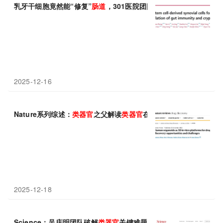
乳牙干细胞竟然能“修复”
肠道
，301医院团队用迷你
肠道
类
器官
揭秘
2025-12-16
Nature系列综述：
类
器官
之父解读
类
器官
在药物研发中的机遇和挑
2025-12-18
Science：吴庆明团队破解
类
器官
关键难题，培养出具有逼真血管