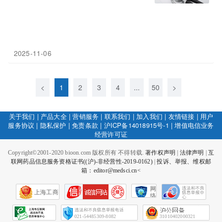
2025-11-06
<
1
2
3
4
...
50
>
关于我们
|
产品大全
|
营销服务
|
联系我们
|
加入我们
|
友情链接
|
用户
服务协议
|
隐私保护
|
免责条款
|
沪ICP备14018915号-1
|
增值电信业务
经营许可证
Copyright©2001-2020 bioon.com 版权所有 不得转载.
著作权声明
|
法律声明
|
互
联网药品信息服务资格证书((沪)-非经营性-2019-0162)
|
投诉、举报、维权邮
箱：editor@medsci.cn<
网
上海工商
络
社
会
征
021-54485309-8082
31010402000321