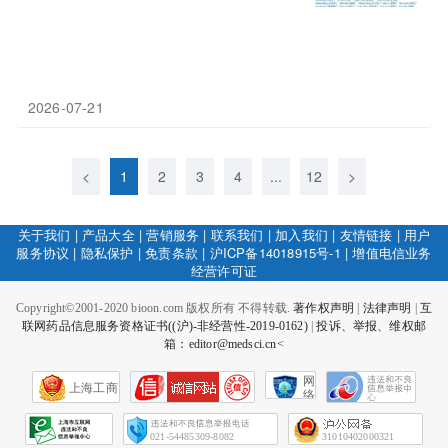
2026-07-21
<
1
2
3
4
...
12
>
关于我们
|
产品大全
|
营销服务
|
联系我们
|
加入我们
|
友情链接
|
用户
服务协议
|
隐私保护
|
免责条款
|
沪ICP备14018915号-1
|
增值电信业务
经营许可证
Copyright©2001-2020 bioon.com 版权所有 不得转载.
著作权声明
|
法律声明
|
互
联网药品信息服务资格证书((沪)-非经营性-2019-0162)
|
投诉、举报、维权邮
箱：editor@medsci.cn<
网
上海工商
络
社
会
征
021-54485309-8082
31010402000321