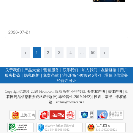
2026-07-21
<
1
2
3
4
...
50
>
关于我们
|
产品大全
|
营销服务
|
联系我们
|
加入我们
|
友情链接
|
用户
服务协议
|
隐私保护
|
免责条款
|
沪ICP备14018915号-1
|
增值电信业务
经营许可证
Copyright©2001-2020 bioon.com 版权所有 不得转载.
著作权声明
|
法律声明
|
互
联网药品信息服务资格证书((沪)-非经营性-2019-0162)
|
投诉、举报、维权邮
箱：editor@medsci.cn<
网
上海工商
络
社
会
征
021-54485309-8082
31010402000321