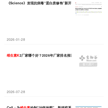
《Science》发现抗病毒“蛋白质修饰”新开关，
维生素
K
水平是关
2026-01-28
维生素
K
2厂家哪个好？2026年厂家排名推荐榜揭晓，乐斯福诺斯
2026-07-28
Cell：为
维生素
绘制“治病地图”，新研究系统性挖掘
维生素
潜力，