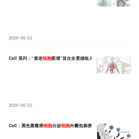
2026-06-22
Cell 系列：“衰老
细胞
图谱”首次全景描绘人体衰老
细胞
，为靶向清
2026-06-22
Cell：黑色素瘤癌
细胞
分泌
细胞
外囊泡麻痹免疫
细胞