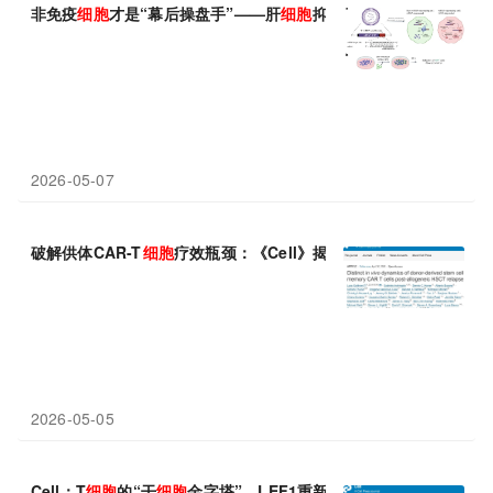
非免疫
细胞
才是“幕后操盘手”——肝
细胞
抑制免疫，肌肉
细胞
增强
2026-05-07
破解供体CAR-T
细胞
疗效瓶颈：《Cell》揭示干
细胞
记忆T
细胞
是
2026-05-05
Cell：T
细胞
的“干
细胞
金字塔”，LEF1重新定义慢性疾病中的T
细