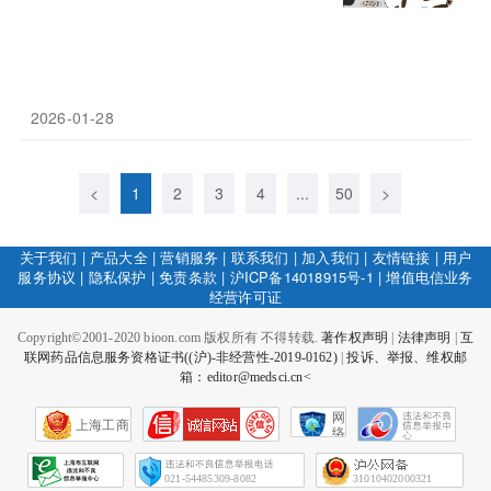
2026-01-28
<
1
2
3
4
...
50
>
关于我们
|
产品大全
|
营销服务
|
联系我们
|
加入我们
|
友情链接
|
用户
服务协议
|
隐私保护
|
免责条款
|
沪ICP备14018915号-1
|
增值电信业务
经营许可证
Copyright©2001-2020 bioon.com 版权所有 不得转载.
著作权声明
|
法律声明
|
互
联网药品信息服务资格证书((沪)-非经营性-2019-0162)
|
投诉、举报、维权邮
箱：editor@medsci.cn<
网
上海工商
络
社
会
征
021-54485309-8082
31010402000321