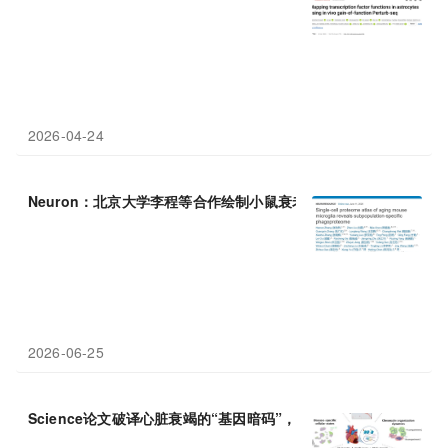
2026-04-24
Neuron：北京大学李程等合作绘制小鼠衰老小胶质
细胞
的单
细胞
2026-06-25
Science论文破译心脏衰竭的“基因暗码”，超75万单
细胞
图谱
揭示