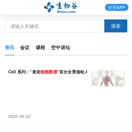
打开APP
搜索
资讯
会议
课程
空中讲坛
Cell 系列：“衰老
细胞
图谱
”首次全景描绘人体衰老
细胞
，为靶向清
2026-06-22