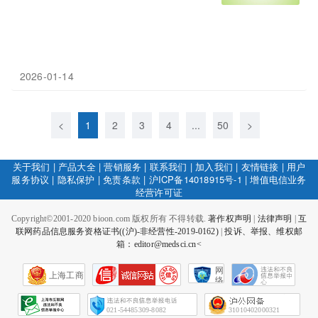
2026-01-14
<
1
2
3
4
...
50
>
关于我们
|
产品大全
|
营销服务
|
联系我们
|
加入我们
|
友情链接
|
用户
服务协议
|
隐私保护
|
免责条款
|
沪ICP备14018915号-1
|
增值电信业务
经营许可证
Copyright©2001-2020 bioon.com 版权所有 不得转载.
著作权声明
|
法律声明
|
互
联网药品信息服务资格证书((沪)-非经营性-2019-0162)
|
投诉、举报、维权邮
箱：editor@medsci.cn<
网
上海工商
络
社
会
征
021-54485309-8082
31010402000321