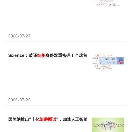
2026-07-27
Science：破译
细胞
身份双重密码！全球首套人体单
细胞
甲基化+
2026-07-29
因美纳推出"十亿
细胞
图谱
"，加速人工智能与药物发现