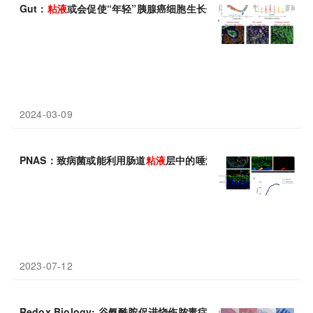
Gut：
粘液
或会促使“年轻”胰腺癌细胞生长但会阻断其发生致命性
2024-03-09
PNAS：致病菌或能利用肠道
粘液
层中的唾液酸来感染宿主机体肠
2023-07-12
Redox Biology: 谷氨酰胺促进烧伤脓毒症小鼠的肠
粘液
屏障功能