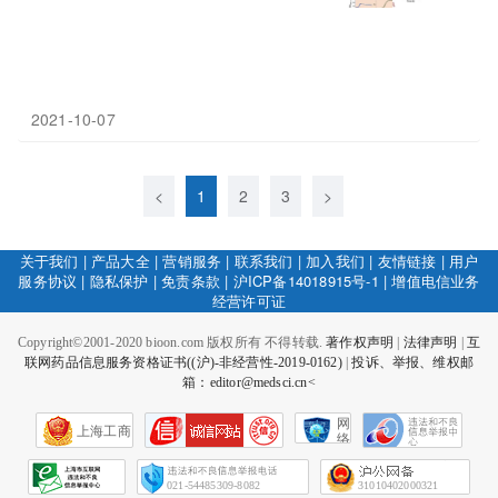
2021-10-07
<
1
2
3
>
关于我们
|
产品大全
|
营销服务
|
联系我们
|
加入我们
|
友情链接
|
用户
服务协议
|
隐私保护
|
免责条款
|
沪ICP备14018915号-1
|
增值电信业务
经营许可证
Copyright©2001-2020 bioon.com 版权所有 不得转载.
著作权声明
|
法律声明
|
互
联网药品信息服务资格证书((沪)-非经营性-2019-0162)
|
投诉、举报、维权邮
箱：editor@medsci.cn<
网
上海工商
络
社
会
征
021-54485309-8082
31010402000321