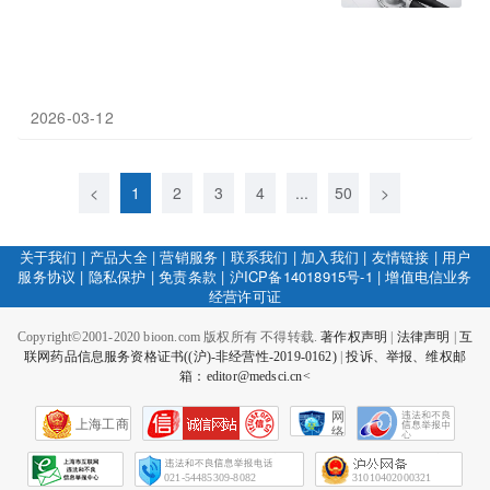
2026-03-12
<
1
2
3
4
...
50
>
关于我们
|
产品大全
|
营销服务
|
联系我们
|
加入我们
|
友情链接
|
用户
服务协议
|
隐私保护
|
免责条款
|
沪ICP备14018915号-1
|
增值电信业务
经营许可证
Copyright©2001-2020 bioon.com 版权所有 不得转载.
著作权声明
|
法律声明
|
互
联网药品信息服务资格证书((沪)-非经营性-2019-0162)
|
投诉、举报、维权邮
箱：editor@medsci.cn<
网
上海工商
络
社
会
征
021-54485309-8082
31010402000321