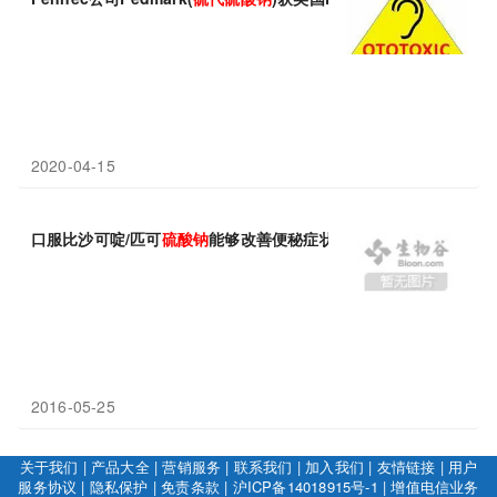
2020-04-15
口服比沙可啶/匹可
硫酸钠
能够改善便秘症状及生活质量
2016-05-25
关于我们
|
产品大全
|
营销服务
|
联系我们
|
加入我们
|
友情链接
|
用户
服务协议
|
隐私保护
|
免责条款
|
沪ICP备14018915号-1
|
增值电信业务