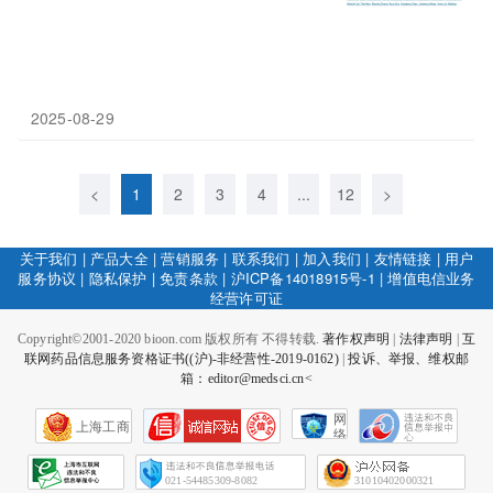
2025-08-29
<
1
2
3
4
...
12
>
关于我们
|
产品大全
|
营销服务
|
联系我们
|
加入我们
|
友情链接
|
用户
服务协议
|
隐私保护
|
免责条款
|
沪ICP备14018915号-1
|
增值电信业务
经营许可证
Copyright©2001-2020 bioon.com 版权所有 不得转载.
著作权声明
|
法律声明
|
互
联网药品信息服务资格证书((沪)-非经营性-2019-0162)
|
投诉、举报、维权邮
箱：editor@medsci.cn<
网
上海工商
络
社
会
征
021-54485309-8082
31010402000321