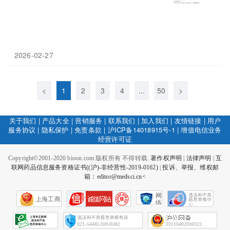
2026-02-27
<
1
2
3
4
...
50
>
关于我们
|
产品大全
|
营销服务
|
联系我们
|
加入我们
|
友情链接
|
用户
服务协议
|
隐私保护
|
免责条款
|
沪ICP备14018915号-1
|
增值电信业务
经营许可证
Copyright©2001-2020 bioon.com 版权所有 不得转载.
著作权声明
|
法律声明
|
互
联网药品信息服务资格证书((沪)-非经营性-2019-0162)
|
投诉、举报、维权邮
箱：editor@medsci.cn<
网
上海工商
络
社
会
征
021-54485309-8082
31010402000321