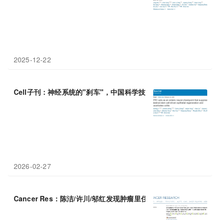
2025-12-22
Cell子刊：神经系统的"刹车"，中国科学技术大学
潘
文团队揭示肠道
2026-02-27
Cancer Res：陈洁/许川/邬红发现肿瘤里住着“友军”细菌，约
氏
乳