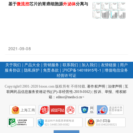
基于
微
流
控
芯片的胃癌细胞源
外
泌
体
分离与
检测
技术
取得重要研究
2021-09-08
关于我们
|
产品大全
|
营销服务
|
联系我们
|
加入我们
|
友情链接
|
用户
服务协议
|
隐私保护
|
免责条款
|
沪ICP备14018915号-1
|
增值电信业务
经营许可证
Copyright©2001-2020 bioon.com 版权所有 不得转载.
著作权声明
|
法律声明
|
互
联网药品信息服务资格证书((沪)-非经营性-2019-0162)
|
投诉、举报、维权邮
箱：editor@medsci.cn<
网
上海工商
络
社
会
征
021-54485309-8082
31010402000321
信