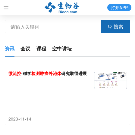
打开APP
搜索
资讯
会议
课程
空中讲坛
微
流
控
-磁学
检测
肿瘤
外
泌
体
研究取得进展
2023-11-14