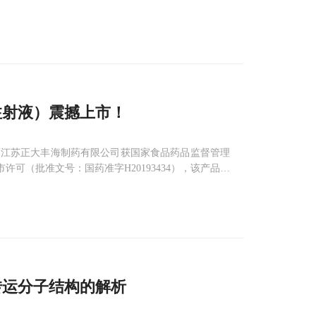
注射液）震撼上市！
团附属公司江苏正大丰海制药有限公司获国家食品药品监督管理
可（批准文号：国药准字H20193434），该产品规
层共挤输液袋两种包装，为独家通过100mL品
转运分子结构的解析