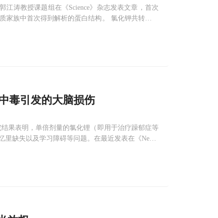
学院的郭江涛教授课题组在《Science》杂志发表文章，首次
白质家族中首次得到解析的蛋白结构。 氯化钾共转运蛋
和带负电的氯离子（Cl-），达到调节细胞体积与例子稳
中毒引发的大脑损伤
对象的研究结果表明，单倍剂量的氯化锂（即用于治疗躁郁症等
里缺失以及学习障碍等问题。在最近发表在《Neuro
们对新出生小鼠进行了相关研究。他们首先诱导小鼠产生