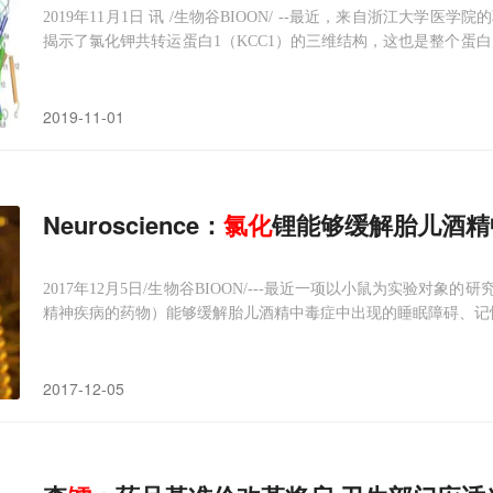
2019年11月1日 讯 /生物谷BIOON/ --最近，来自浙江大学医
揭示了氯化钾共转运蛋白1（KCC1）的三维结构，这也是整个蛋
白1（KCC1）位于细胞膜上，通过转运带正电的钾离子（K +）
态平衡的目的。该蛋白质广泛分布于人
2019-11-01
Neuroscience：
氯化
锂能够缓解胎儿酒精
2017年12月5日/生物谷BIOON/---最近一项以小鼠为实验
精神疾病的药物）能够缓解胎儿酒精中毒症中出现的睡眠障碍、记忆
science》杂志上的这篇文章中，来自纽约大学医学院的研究者
酒精中毒症状，进而导致其过度活跃以及睡眠障碍现象的出现。
2017-12-05