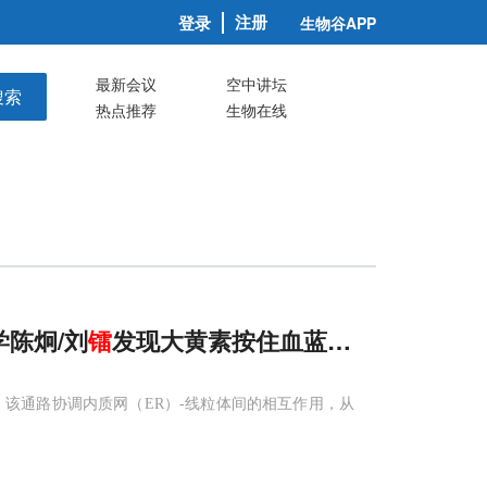
注册
登录
生物谷APP
最新会议
空中讲坛
搜索
热点推荐
生物在线
学陈炯/刘
镭
发现大黄素按住血蓝蛋白救对虾
该通路协调内质网（ER）-线粒体间的相互作用，从