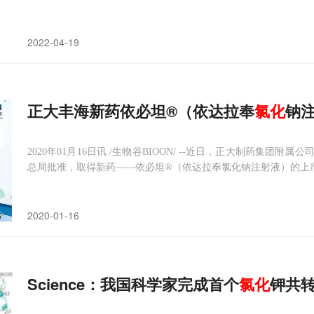
2022-04-19
正大丰海新药依必坦®（依达拉奉
氯化
钠
2020年01月16日讯 /生物谷BIOON/ --近日，正大制药集
总局批准，取得新药——依必坦®（依达拉奉氯化钠注射液）的上市许
格为100mL（含依达拉奉30mg与氯化钠855mg），有玻璃瓶和三
2020-01-16
Science：我国科学家完成首个
氯化
钾共