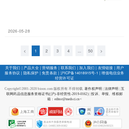
2026-05-28
<
1
2
3
4
...
50
>
关于我们
|
产品大全
|
营销服务
|
联系我们
|
加入我们
|
友情链接
|
用户
服务协议
|
隐私保护
|
免责条款
|
沪ICP备14018915号-1
|
增值电信业务
经营许可证
Copyright©2001-2020 bioon.com 版权所有 不得转载.
著作权声明
|
法律声明
|
互
联网药品信息服务资格证书((沪)-非经营性-2019-0162)
|
投诉、举报、维权邮
箱：editor@medsci.cn<
网
上海工商
络
社
会
征
021-54485309-8082
31010402000321