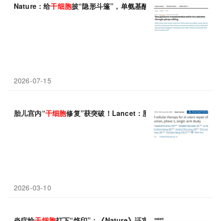
Nature：给
干细胞
披“隐形斗篷”，单氨基酸编辑让KIT抗体只清宿
2026-07-15
胎儿宫内“
干细胞
修复”获突破！Lancet：胎盘
干细胞
治疗脊柱裂，
2026-03-10
炎症给
干细胞
打下“烙印”：《Nature》证实，即使炎症消退，
干细