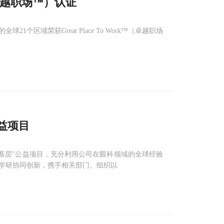
k™（卓越职场™）认证
域荣获Great Place To Work™（卓越职场
益项目
基层"公益项目，充分利用公司在眼科领域的全球经验
学研协同创新，携手相关部门、组织以