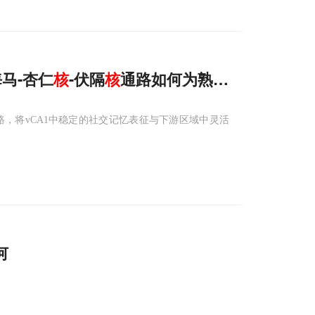
海马-杏仁
核
-伏隔
核
通路如何为熟人重新“定价”
通路，将vCA1中稳定的社交记忆表征与下游区域中灵活
何