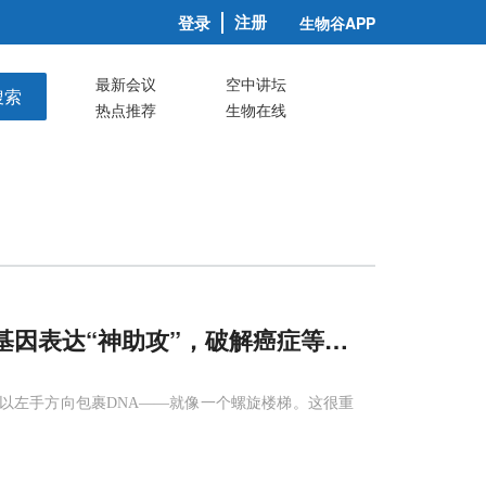
注册
登录
生物谷APP
最新会议
空中讲坛
搜索
热点推荐
生物在线
基因表达“神助攻”，破解癌症等疾病根源谜题
以左手方向包裹DNA——就像一个螺旋楼梯。这很重