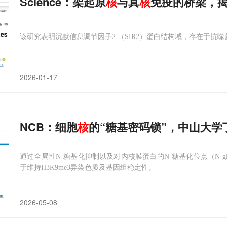
Science：架起原
核
与真
核
免疫的桥梁，揭
该研究表明沉默信息调节因子2 （SIR2）蛋白结构域，存在于抗
2026-01-17
NCB：细胞
核
的“糖基密码锁”，中山大学
通过全局性N-糖基化抑制以及对内核膜蛋白的N-糖基化位点（N-gl
于维持H3K9me3异染色质及基因组稳定性。
2026-05-08