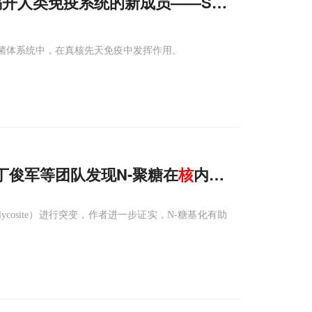
开人类免疫系统的新成员——SIRal
噬菌体系统中，在真核先天免疫中发挥作用。
丁俊军等团队发现N-聚糖在
核
内“锁住”甲基化
ycosite）进行突变，作者进一步证实，N-糖基化有助