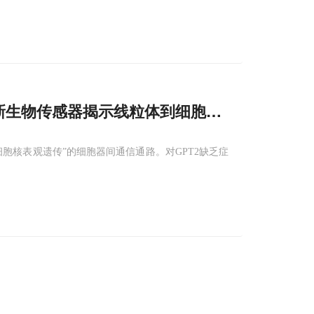
，新生物传感器揭示线粒体到细胞
核
的代谢专线
胞核表观遗传”的细胞器间通信通路。对GPT2缺乏症