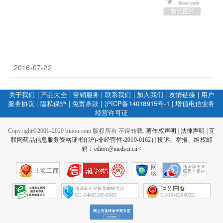
2016-07-22
关于我们
|
产品大全
|
营销服务
|
联系我们
|
加入我们
|
友情链接
|
用户
服务协议
|
隐私保护
|
免责条款
|
沪ICP备14018915号-1
|
增值电信业务
经营许可证
Copyright©2001-2020 bioon.com 版权所有 不得转载.
著作权声明
|
法律声明
|
互
联网药品信息服务资格证书((沪)-非经营性-2019-0162)
|
投诉、举报、维权邮
箱：editor@medsci.cn<
网
上海工商
络
社
会
征
021-54485309-8082
31010402000321
信
网