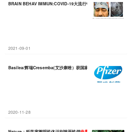
BRAIN BEHAV IMMUN:COVID-19大流行中毛
霉菌病
的流行——
2021-09-01
Basilea/辉瑞Cresemba(艾沙康唑）获国家药监局受理，治疗侵袭
2020-11-28
Nature：科学家阐明机体识别致死性烟
曲霉菌
感染的分子机制