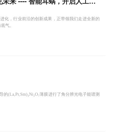
来 ---- 智能耳蜗，开启人工耳蜗
技术
新纪元
向进化，行业前沿的创新成果，正带领我们走进全新的
与底气。
a,Pr,Sm)₃Ni₂O₇薄膜进行了角分辨光电子能谱测