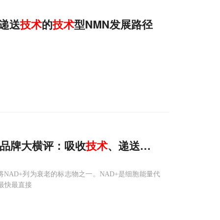
、递送
技术
的
技术
型NMN发展路径
大品牌大横评：吸收
技术
、递送系统、复配逻辑
将NAD+列为衰老的标志物之一。NAD+是细胞能量代
最快最直接