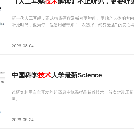
【人工耳蜗
技术
解读】不止听见，更要听见未
新一代人工耳蜗，正从精密医疗器械向更智能、更贴合人体的方
听觉时代，也为每一位使用者带来 "一次选择、终身受益" 的安心
2026-08-04
中国科学
技术
大学最新Science
该研究利用自主开发的超高真空低温样品转移技术，首次对常压超导的(L
量。
2026-05-24