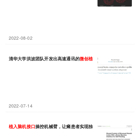
2022-08-02
清华大学洪波团队开发出高速通讯的
微
创
植入
脑
机
接口
，年底将进
2022-07-14
植入
脑
机
接口
操控机械臂，让瘫患者实现独立进食