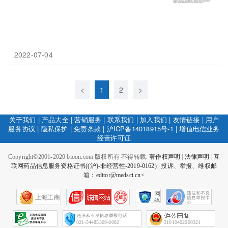
2022-07-04
<
1
2
>
关于我们
|
产品大全
|
营销服务
|
联系我们
|
加入我们
|
友情链接
|
用户
服务协议
|
隐私保护
|
免责条款
|
沪ICP备14018915号-1
|
增值电信业务
经营许可证
Copyright©2001-2020 bioon.com 版权所有 不得转载.
著作权声明
|
法律声明
|
互
联网药品信息服务资格证书((沪)-非经营性-2019-0162)
|
投诉、举报、维权邮
箱：editor@medsci.cn<
网
上海工商
络
社
会
征
021-54485309-8082
31010402000321