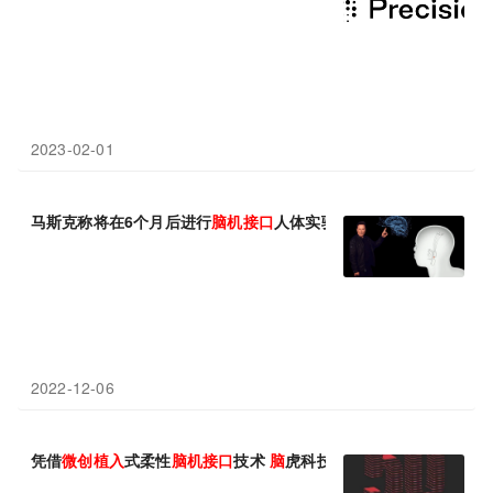
2023-02-01
马斯克称将在6个月后进行
脑
机
接口
人体实验，自己也将
植入
2022-12-06
凭借
微
创
植入
式柔性
脑
机
接口
技术
脑
虎科技荣登MIT TR50榜单