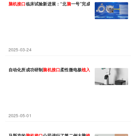
脑
机
接口
临床试验新进展：“北
脑
一号”完成国际首批柔性高通量半
2025-03-24
自动化所成功研制
脑
机
接口
柔性微电极
植入
机器人CyberSense
2025-05-01
马斯克的
脑
机
接口
公司进行了第二例大脑
植入
，第一例
植入
后发生