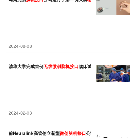
2024-08-08
清华大学完成首例
无线
微
创
脑
机
接口
临床试验，帮助四肢瘫痪者实
2024-02-03
前Neuralink高管创立新型
微
创
脑
机
接口
公司，完成超5000万美元