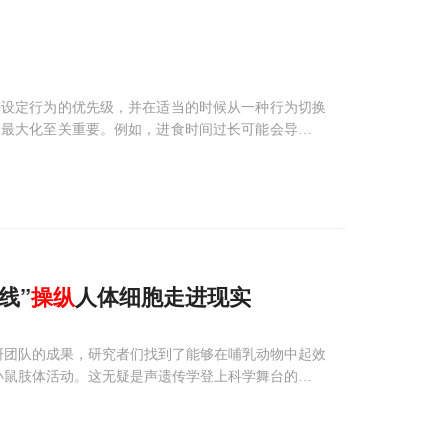
来设定行为的优先级，并在适当的时候从一种行为切换
的最大化至关重要。例如，进食时间过长可能会导致繁
适合度。要理解动物是如何设定行为优先级的，就必须
线”
操纵
人体细胞走进现实
sani科研团队的成果，研究者们找到了能够在哺乳动物中起效
控小鼠肢体活动。这无疑是声遗传学登上科学舞台的重要
单个神经元，我当时激情澎湃地