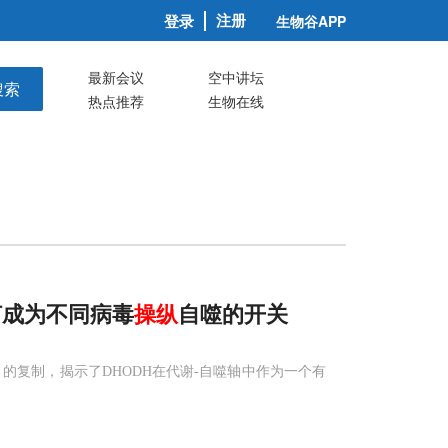
注册
登录
生物谷APP
最新会议
空中讲坛
搜索
热点推荐
生物在线
何成为不同病毒
操纵
自噬的开关
es）的复制，揭示了DHODH在代谢-自噬轴中作为一个有