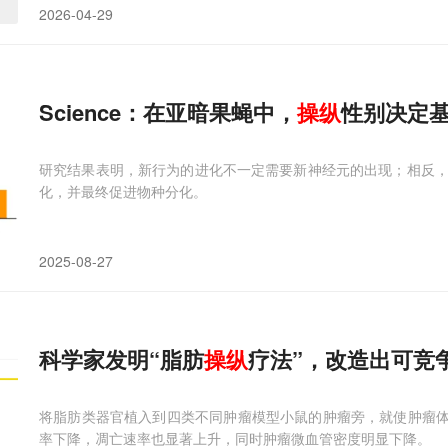
2026-04-29
Science：在亚暗果蝇中，
操纵
性别决定
研究结果表明，新行为的进化不一定需要新神经元的出现；相反
化，并最终促进物种分化。
2025-08-27
科学家发明“脂肪
操纵
疗法”，改造出可竞
将脂肪类器官植入到四类不同肿瘤模型小鼠的肿瘤旁，就使肿瘤体
率下降，凋亡速率也显著上升，同时肿瘤微血管密度明显下降。