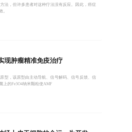
疗方法，但许多患者对这种疗法没有反应。因此，癌症
效。
实现肿瘤精准免疫治疗
Bac原型，该原型由主动导航、信号解码、信号反馈、信
的Fe3O4纳米颗粒使AMF