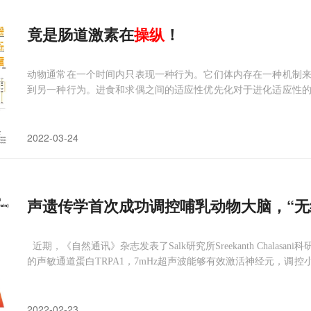
竟是肠道激素在
操纵
！
动物通常在一个时间内只表现一种行为。它们体内存在一种机制
到另一种行为。进食和求偶之间的适应性优先化对于进化适应性
殖机会的丧失，而进食不足可能会减少繁殖输出，从而降低进化
研究相关动机系统之间的相互作用。然而，大多数研究
2022-03-24
声遗传学首次成功调控哺乳动物大脑，“无
近期，《自然通讯》杂志发表了Salk研究所Sreekanth Chala
的声敏通道蛋白TRPA1，7mHz超声波能够有效激活神经元，调
开场。几年前Edward Boyden终于将光遗传学的精确度提升至
2022-02-23