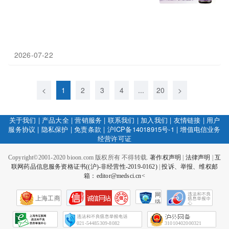
2026-07-22
<
1
2
3
4
...
20
>
关于我们
|
产品大全
|
营销服务
|
联系我们
|
加入我们
|
友情链接
|
用户
服务协议
|
隐私保护
|
免责条款
|
沪ICP备14018915号-1
|
增值电信业务
经营许可证
Copyright©2001-2020 bioon.com 版权所有 不得转载.
著作权声明
|
法律声明
|
互
联网药品信息服务资格证书((沪)-非经营性-2019-0162)
|
投诉、举报、维权邮
箱：editor@medsci.cn<
网
上海工商
络
社
会
征
021-54485309-8082
31010402000321