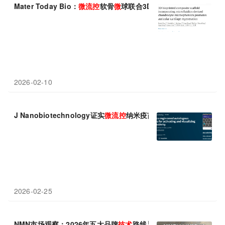
Mater Today Bio：
微
流
控
软骨
微
球联合3D打印支架实现高效耳廓
2026-02-10
J Nanobiotechnology证实
微
流
控
纳米疫苗兼具抗癌激活与疗效
2026-02-25
NMN市场观察：2026年五大品牌
技术
路线与品
控
体系行业对比报