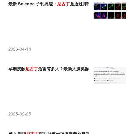
最新 Science 子刊揭秘：
尼古丁
竟通过肺部细胞，悄悄摧毁你的大
2026-04-14
孕期接触
尼古丁
危害有多大？最新大脑类器官研究：
尼古丁
或改变
2025-02-25
Elife揭秘
尼古丁
驱动肠道干细胞癌变新机制，DBZ或带来治疗新曙