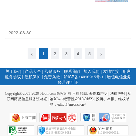
2022-08-30
<
1
2
3
4
5
>
关于我们
|
产品大全
|
营销服务
|
联系我们
|
加入我们
|
友情链接
|
用户
服务协议
|
隐私保护
|
免责条款
|
沪ICP备14018915号-1
|
增值电信业务
经营许可证
Copyright©2001-2020 bioon.com 版权所有 不得转载.
著作权声明
|
法律声明
|
互
联网药品信息服务资格证书((沪)-非经营性-2019-0162)
|
投诉、举报、维权邮
箱：editor@medsci.cn<
网
上海工商
络
社
会
征
021-54485309-8082
31010402000321