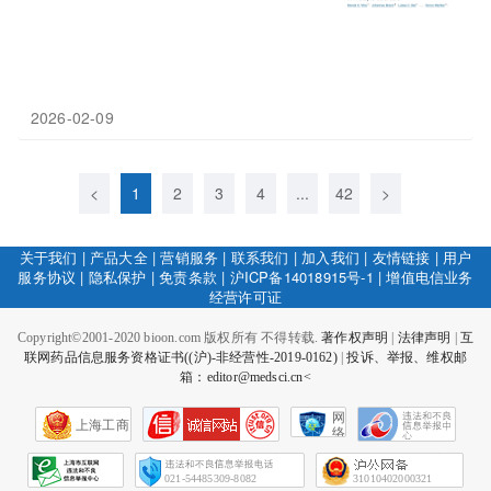
2026-02-09
<
1
2
3
4
...
42
>
关于我们
|
产品大全
|
营销服务
|
联系我们
|
加入我们
|
友情链接
|
用户
服务协议
|
隐私保护
|
免责条款
|
沪ICP备14018915号-1
|
增值电信业务
经营许可证
Copyright©2001-2020 bioon.com 版权所有 不得转载.
著作权声明
|
法律声明
|
互
联网药品信息服务资格证书((沪)-非经营性-2019-0162)
|
投诉、举报、维权邮
箱：editor@medsci.cn<
网
上海工商
络
社
会
征
021-54485309-8082
31010402000321