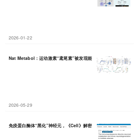
2026-01-22
Nat Metabol：运动激素“鸢尾素”被发现能减轻
多发性
硬化症
状，
2026-05-29
免疫蛋白酶体“黑化”神经元，《Cell》解密
多发性
硬化症
神经退变