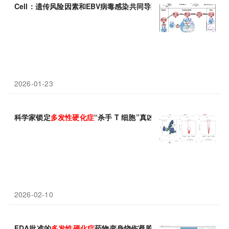
Cell：遗传风险因素和EBV病毒感染共同导致
多发性
硬化症
2026-01-23
科学家锁定
多发性
硬化症
“杀手 T 细胞”真凶
2026-02-10
FDA批准的
多发性
硬化症
药物变身烧伤凝胶，21天促近痊愈