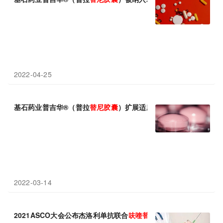
2022-04-25
基石药业普吉华®（普拉
替
尼
胶囊
）扩展适应症获批，中国甲状腺
2022-03-14
2021ASCO大会公布杰洛利单抗联合
呋
喹
替
尼
治疗转移性结直肠癌