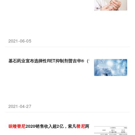
2021-06-05
基石药业宣布选择性RET抑制剂普吉华®（普拉
替
尼
胶囊
）扩展适
2021-04-27
呋
喹
替
尼
2020销售收入超2亿，索凡
替
尼
两个月卖了近3200万