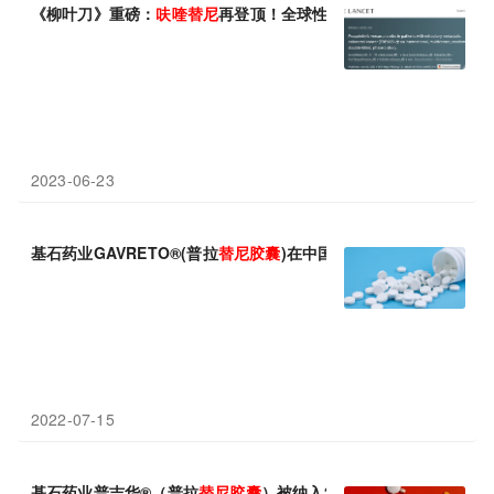
《柳叶刀》重磅：
呋
喹
替
尼
再登顶！全球性关键研究FRESCO-2
2023-06-23
基石药业GAVRETO®(普拉
替
尼
胶囊
)在中国香港获批 用于治疗R
2022-07-15
基石药业普吉华®（普拉
替
尼
胶囊
）被纳入2022年《中国肿瘤整合