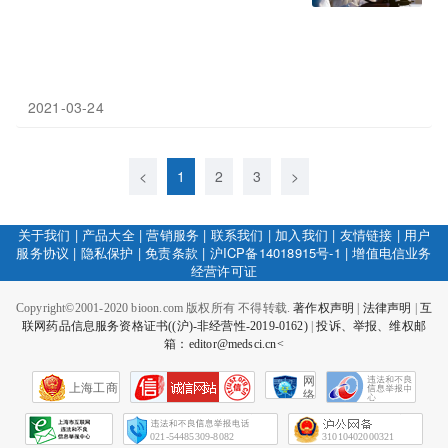
2021-03-24
<
1
2
3
>
关于我们
|
产品大全
|
营销服务
|
联系我们
|
加入我们
|
友情链接
|
用户
服务协议
|
隐私保护
|
免责条款
|
沪ICP备14018915号-1
|
增值电信业务
经营许可证
Copyright©2001-2020 bioon.com 版权所有 不得转载.
著作权声明
|
法律声明
|
互
联网药品信息服务资格证书((沪)-非经营性-2019-0162)
|
投诉、举报、维权邮
箱：editor@medsci.cn<
网
上海工商
络
社
会
征
021-54485309-8082
31010402000321