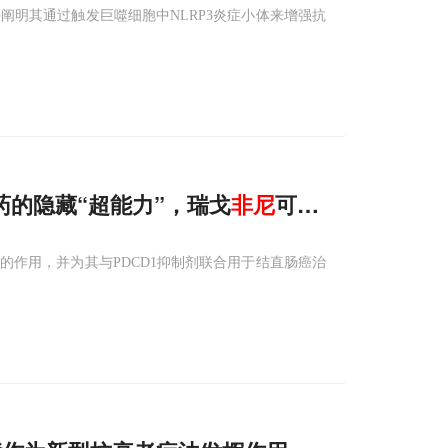
阐明其通过触发巨噬细胞中NLRP3炎症小体来增强抗
癌药的隐藏“超能力”，瑞戈
非
尼
可“吃掉”肿瘤保护
作用，并为其与PDCD1抑制剂联合用于结直肠癌治