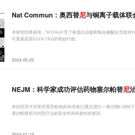
Nat Commun：奥西替
尼
与铜离子载体联
本研究结果表明，NCOA4介导了铁蛋白自噬和氧化磷酸化导致对EG
可显著提高EGFR-TKIs的初始疗效。
2024-05-25
NEJM：科学家成功评估药物塞尔帕替
尼
来自同济大学医学院等机构的科学家们通过进行一项III期LIBRE
塞尔帕替尼与对照疗法的安全性和有效性的差异。
2024-01-19