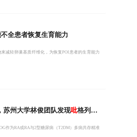
能不全患者恢复生育能力
来减轻卵巢基质纤维化，为恢复POI患者的生育能力
手”，苏州大学林俊团队发现
吡
格列
酮
启动细胞“大
G作为RA或RA与2型糖尿病（T2DM）多病共存精准