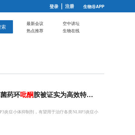
注册
登录
生物谷APP
最新会议
空中讲坛
搜索
热点推荐
生物在线
真菌药环
吡
酮
胺被证实为高效特异性NLRP3抑
P3炎症小体抑制剂，有望用于治疗各类NLRP3炎症小