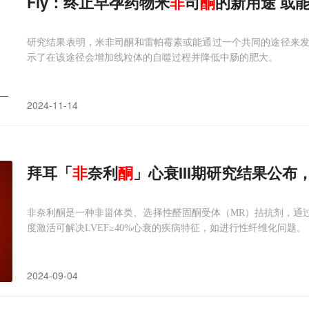
Fly：终止早孕药物米
非
司
酮
的新用途 或
研究结果表明，米非司酮和雷帕霉素或能通过一个共同的途径来
示了在该途径会增加线粒体的自噬过程并降低中肠的肥大。
2024-11-14
拜耳「
非
奈利
酮
」心衰III期研究结果公
非奈利酮是一种非甾体类、选择性醛固酮受体（MR）拮抗剂，通过阻
度激活可解决LVEF≥40%心衰的疾病特征，如进行性纤维化问题。
2024-09-04