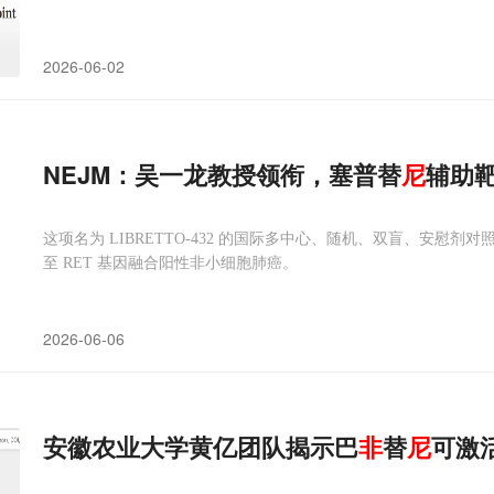
2026-06-02
NEJM：吴一龙教授领衔，塞普替
尼
辅助靶
这项名为 LIBRETTO-432 的国际多中心、随机、双盲、安慰
至 RET 基因融合阳性非小细胞肺癌。
2026-06-06
安徽农业大学黄亿团队揭示巴
非
替
尼
可激