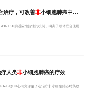
合治疗，可改善
非
小细胞肺癌中铁蛋白自噬介
FR-TKIs的适应性抗性的机制，铜离子载体联合使用
治疗人类
非
小细胞肺癌的疗效
TTO-431多中心研究评估了在治疗非小细胞肺癌时药物