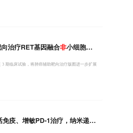
向治疗RET基因融合
非
小细胞肺癌
剂对照 3 期临床试验，将肺癌辅助靶向治疗版图进一步扩展
活免疫、增敏PD-1治疗，纳米递送系统助力攻