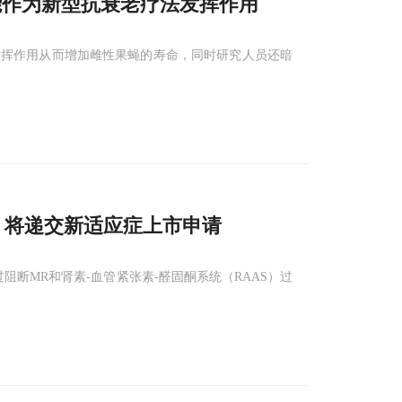
能作为新型抗衰老疗法发挥作用
发挥作用从而增加雌性果蝇的寿命，同时研究人员还暗
布，将递交新适应症上市申请
断MR和肾素-血管紧张素-醛固酮系统（RAAS）过