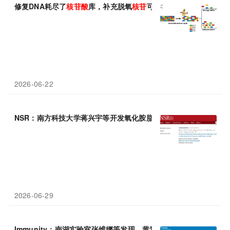
修复DNA耗尽了
核苷酸
库，补充脱氧
核苷
可减轻化疗副作用
2026-06-22
NSR：南方科技大学蒋兴宇等开发氧化胺脂质纳米颗粒实现环二
核
2026-06-29
Immunity：南湖实验室张维娜等发现，黄素腺嘌呤二
核苷酸
（FA