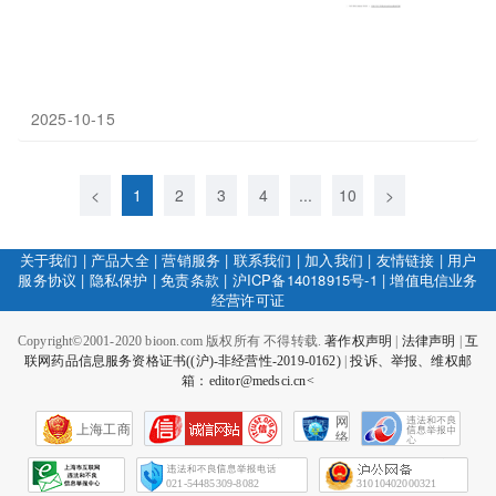
2025-10-15
<
1
2
3
4
...
10
>
关于我们
|
产品大全
|
营销服务
|
联系我们
|
加入我们
|
友情链接
|
用户
服务协议
|
隐私保护
|
免责条款
|
沪ICP备14018915号-1
|
增值电信业务
经营许可证
Copyright©2001-2020 bioon.com 版权所有 不得转载.
著作权声明
|
法律声明
|
互
联网药品信息服务资格证书((沪)-非经营性-2019-0162)
|
投诉、举报、维权邮
箱：editor@medsci.cn<
网
上海工商
络
社
会
征
021-54485309-8082
31010402000321