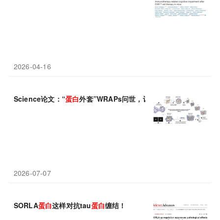
2026-04-16
Science论文：“
蛋白
外套”WRAPs问世，让难缠的膜
蛋白
在水中“
2026-07-07
SORLA
蛋白
这样对抗tau
蛋白
缠结！