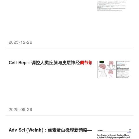
2025-12-22
Cell Rep：调控人类丘脑与皮层神经
调节剂
释放，具区域、效价及
2025-09-29
Adv Sci (Weinh)：丝素蛋白微球新策略——释氧+
免疫调节
双驱动