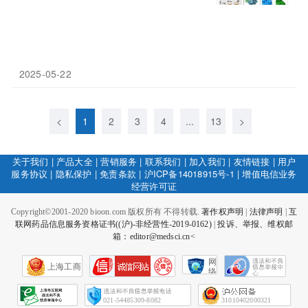
2025-05-22
<
1
2
3
4
...
13
>
关于我们
|
产品大全
|
营销服务
|
联系我们
|
加入我们
|
友情链接
|
用户
服务协议
|
隐私保护
|
免责条款
|
沪ICP备14018915号-1
|
增值电信业务
经营许可证
Copyright©2001-2020 bioon.com 版权所有 不得转载.
著作权声明
|
法律声明
|
互
联网药品信息服务资格证书((沪)-非经营性-2019-0162)
|
投诉、举报、维权邮
箱：editor@medsci.cn<
网
上海工商
络
社
会
征
021-54485309-8082
31010402000321