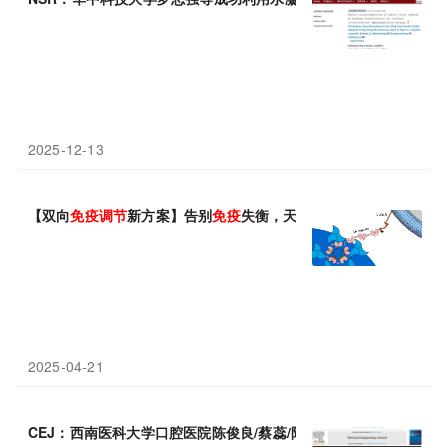
2025-12-13
​【双向
免疫调节
新方案】告别
免疫
失衡，天然
免疫调节剂
脾氨肽口
2025-04-21
CEJ：西南医科大学口腔医院陈俊良/蔡蕊/陶刚：控释O2和EGC