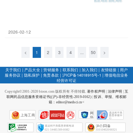
2026-02-12
<
1
2
3
4
...
50
>
关于我们
|
产品大全
|
营销服务
|
联系我们
|
加入我们
|
友情链接
|
用户
服务协议
|
隐私保护
|
免责条款
|
沪ICP备14018915号-1
|
增值电信业务
经营许可证
Copyright©2001-2020 bioon.com 版权所有 不得转载.
著作权声明
|
法律声明
|
互
联网药品信息服务资格证书((沪)-非经营性-2019-0162)
|
投诉、举报、维权邮
箱：editor@medsci.cn<
网
上海工商
络
社
会
征
021-54485309-8082
31010402000321