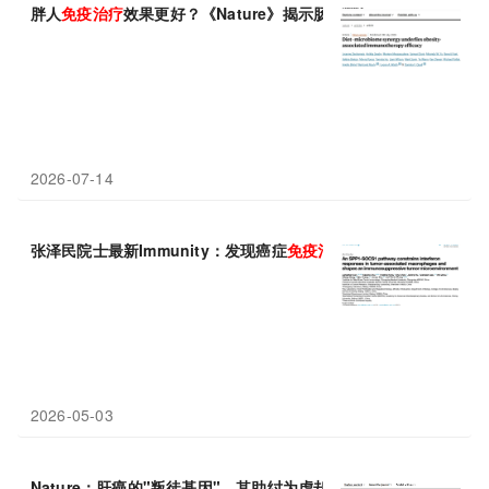
胖人
免疫治疗
效果更好？《Nature》揭示肠道菌群才是幕后推手
2026-07-14
张泽民院士最新Immunity：发现癌症
免疫治疗
新靶点——SPP1
2026-05-03
Nature：肝癌的"叛徒基因"，其助纣为虐却也是
免疫治疗
的"投名状