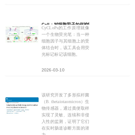
Cell：对细胞因子如何控制免疫
反应
有了新的认
CyCLoPs的工作原理就像
一个生物荧光笔：当一种
细胞因子与其细胞上的受
体结合时，该工具会用荧
光标记标记该细胞。
2026-03-10
该研究开发了多形拟杆菌
Cell：细菌为健康导航，改造肠道细菌，使其能在
（B. thetaiotaomicron）生
物传感器，通过粪便取样
实现了灵敏、连续和非侵
入性的监测，证明了它们
在实时肠道诊断方面的潜
力。