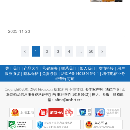
2025-11-23
<
1
2
3
4
...
50
>
关于我们
|
产品大全
|
营销服务
|
联系我们
|
加入我们
|
友情链接
|
用户
服务协议
|
隐私保护
|
免责条款
|
沪ICP备14018915号-1
|
增值电信业务
经营许可证
Copyright©2001-2020 bioon.com 版权所有 不得转载.
著作权声明
|
法律声明
|
互
联网药品信息服务资格证书((沪)-非经营性-2019-0162)
|
投诉、举报、维权邮
箱：editor@medsci.cn<
网
上海工商
络
社
会
征
021-54485309-8082
31010402000321