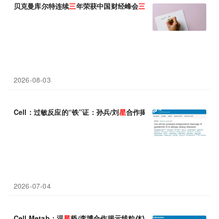
贝克曼库尔特连续
三
年荣获中国财经峰会
三
项大奖
2026-08-03
Cell：过敏反应的“铁”证：孙兵/刘
星
合作揭示铁催化GSDMD切割
2026-07-04
Cell Metab：温
星
桥/李博合作揭示线粒体VHL在缺氧条件下的新