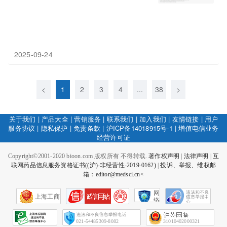
2025-09-24
<
1
2
3
4
...
38
>
关于我们
|
产品大全
|
营销服务
|
联系我们
|
加入我们
|
友情链接
|
用户
服务协议
|
隐私保护
|
免责条款
|
沪ICP备14018915号-1
|
增值电信业务
经营许可证
Copyright©2001-2020 bioon.com 版权所有 不得转载.
著作权声明
|
法律声明
|
互
联网药品信息服务资格证书((沪)-非经营性-2019-0162)
|
投诉、举报、维权邮
箱：editor@medsci.cn<
网
上海工商
络
社
会
征
021-54485309-8082
31010402000321