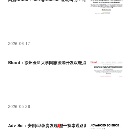
2026-06-17
Blood：徐州医科大学闫志凌等开发双靶点CAR-T“围剿”最难治
骨
2026-05-29
Adv Sci：安刚/邱录贵发现
I
型干扰素通路激活破坏单核细胞成熟并