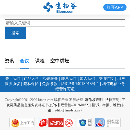
打开APP
搜索
资讯
会议
课程
空中讲坛
关于我们
|
产品大全
|
营销服务
|
联系我们
|
加入我们
|
友情链接
|
用户
服务协议
|
隐私保护
|
免责条款
|
沪ICP备14018915号-1
|
增值电信业务
经营许可证
Copyright©2001-2020 bioon.com 版权所有 不得转载.
著作权声明
|
法律声明
|
互
联网药品信息服务资格证书((沪)-非经营性-2019-0162)
|
投诉、举报、维权邮
箱：editor@medsci.cn<
网
上海工商
络
社