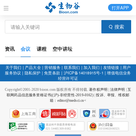
打开APP
搜索
资讯
会议
课程
空中讲坛
关于我们
|
产品大全
|
营销服务
|
联系我们
|
加入我们
|
友情链接
|
用户
服务协议
|
隐私保护
|
免责条款
|
沪ICP备14018915号-1
|
增值电信业务
经营许可证
Copyright©2001-2020 bioon.com 版权所有 不得转载.
著作权声明
|
法律声明
|
互
联网药品信息服务资格证书((沪)-非经营性-2019-0162)
|
投诉、举报、维权邮
箱：editor@medsci.cn<
网
上海工商
络
社
会
征
021-54485309-8082
31010402000321
信