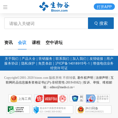
打开APP
搜索
资讯
会议
课程
空中讲坛
关于我们
|
产品大全
|
营销服务
|
联系我们
|
加入我们
|
友情链接
|
用户
服务协议
|
隐私保护
|
免责条款
|
沪ICP备14018915号-1
|
增值电信业务
经营许可证
Copyright©2001-2020 bioon.com 版权所有 不得转载.
著作权声明
|
法律声明
|
互
联网药品信息服务资格证书((沪)-非经营性-2019-0162)
|
投诉、举报、维权邮
箱：editor@medsci.cn<
网
上海工商
络
社
会
征
021-54485309-8082
31010402000321
信