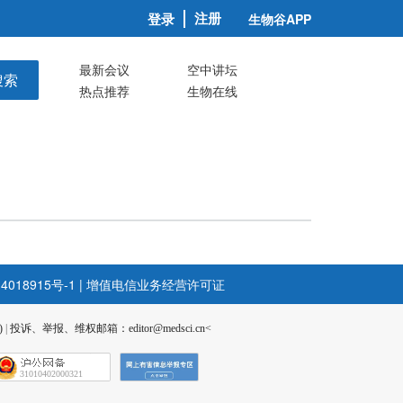
注册
登录
生物谷APP
最新会议
空中讲坛
搜索
热点推荐
生物在线
4018915号-1
|
增值电信业务经营许可证
)
|
投诉、举报、维权邮箱：editor@medsci.cn<
31010402000321