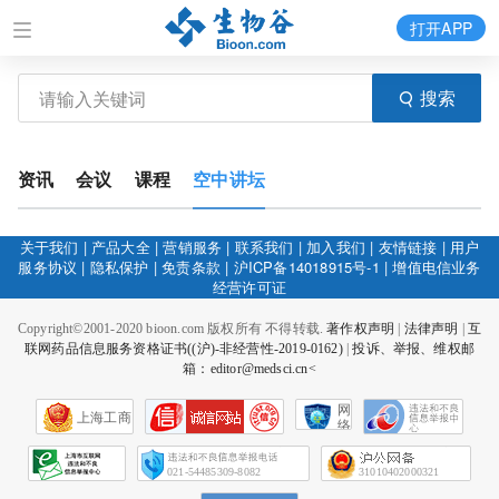
打开APP
搜索
资讯
会议
课程
空中讲坛
关于我们
|
产品大全
|
营销服务
|
联系我们
|
加入我们
|
友情链接
|
用户
服务协议
|
隐私保护
|
免责条款
|
沪ICP备14018915号-1
|
增值电信业务
经营许可证
Copyright©2001-2020 bioon.com 版权所有 不得转载.
著作权声明
|
法律声明
|
互
联网药品信息服务资格证书((沪)-非经营性-2019-0162)
|
投诉、举报、维权邮
箱：editor@medsci.cn<
网
上海工商
络
社
会
征
021-54485309-8082
31010402000321
信