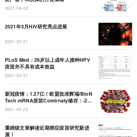
2021-04-02
2021年3月HIV研究亮点进展
2021-03-31
PLoS Med：26岁以上成年人接种HPV
疫苗并不具有成本效益
2021-03-31
新冠疫情：1.27亿！欧盟批准辉瑞/BioN
Tech mRNA疫苗Comirnaty储存：-2
5℃至-15℃可存放2周!
2021-03-29
重磅级文章解读近期癌症疫苗研究新进
展！