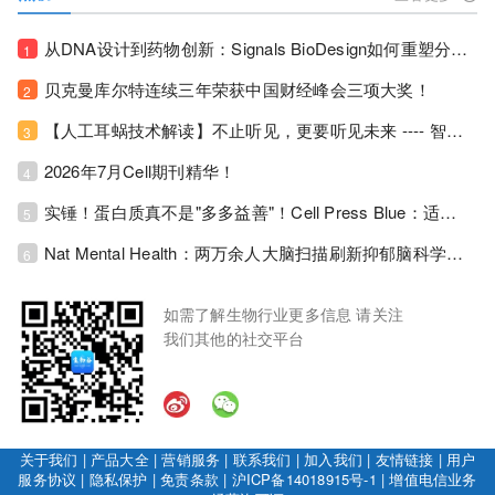
从DNA设计到药物创新：Signals BioDesign如何重塑分子生物学研发生态！
1
贝克曼库尔特连续三年荣获中国财经峰会三项大奖！
2
【人工耳蜗技术解读】不止听见，更要听见未来 ---- 智能耳蜗，开启人工耳蜗技术新纪元！
3
2026年7月Cell期刊精华！
4
实锤！蛋白质真不是"多多益善"！Cell Press Blue：适度限蛋白，反而拉长健康寿命！
5
Nat Mental Health：两万余人大脑扫描刷新抑郁脑科学认知！抑郁不只是情绪病，视觉、运动脑区同步受损！
6
如需了解生物行业更多信息 请关注
我们其他的社交平台
关于我们
|
产品大全
|
营销服务
|
联系我们
|
加入我们
|
友情链接
|
用户
服务协议
|
隐私保护
|
免责条款
|
沪ICP备14018915号-1
|
增值电信业务