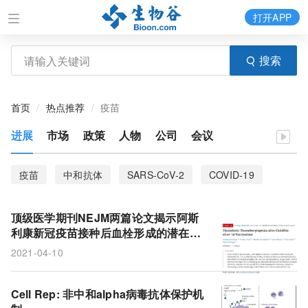
打开APP
搜索
首页
热点推荐
疫苗
进展
市场
政策
人物
公司
会议
疫苗
中和抗体
SARS-CoV-2
COVID-19
mRNA
HPV
BioNTech
HIV
突变
顶级医学期刊NEJM两篇论文揭示阿斯
安全性
癌症
治疗效果
微胶囊
辉瑞
利康新冠疫苗接种后血栓形成的潜在原
因
2021-04-10
新型冠状病毒肺炎
抗体
肝素
新冠疫苗
刺突蛋白
PF4
血小板减少症
血小板活化
Cell Rep: 非中和alpha病毒抗体保护机