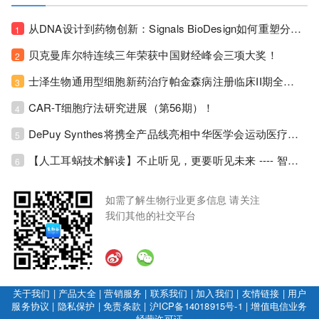
从DNA设计到药物创新：Signals BioDesign如何重塑分子生物学研发生态！
1
贝克曼库尔特连续三年荣获中国财经峰会三项大奖！
2
士泽生物通用型细胞新药治疗帕金森病注册临床II期全部入组完成！
3
CAR-T细胞疗法研究进展（第56期）！
4
DePuy Synthes将携全产品线亮相中华医学会运动医疗分会大会，加码布局中国运动医学创新赛道！
5
【人工耳蜗技术解读】不止听见，更要听见未来 ---- 智能耳蜗，开启人工耳蜗技术新纪元！
6
如需了解生物行业更多信息 请关注
我们其他的社交平台
关于我们
|
产品大全
|
营销服务
|
联系我们
|
加入我们
|
友情链接
|
用户
服务协议
|
隐私保护
|
免责条款
|
沪ICP备14018915号-1
|
增值电信业务
经营许可证