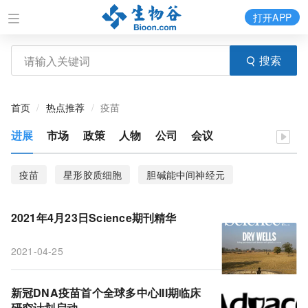
打开APP
搜索
首页
热点推荐
疫苗
进展
市场
政策
人物
公司
会议
疫苗
星形胶质细胞
胆碱能中间神经元
新冠DNA疫苗
个体化纳米肿瘤疫苗
整合应激反应
2021年4月23日Science期刊精华
投射神经元
RABID-seq
Engrailed-1
2021-04-25
SARS-CoV-2
小胶质细胞
成纤维细胞
COVID-19
新冠DNA疫苗首个全球多中心III期临床
研究计划启动