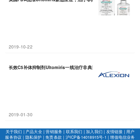
2019-10-22
长效C5补体抑制剂Ultomiris一线治疗非典型溶血性尿毒综合征（
a
2019-01-30
关于我们
|
产品大全
|
营销服务
|
联系我们
|
加入我们
|
友情链接
|
用户
服务协议
|
隐私保护
|
免责条款
|
沪ICP备14018915号-1
|
增值电信业务