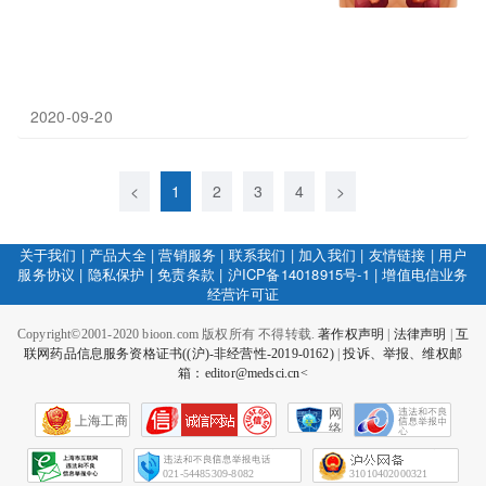
2020-09-20
<
1
2
3
4
>
关于我们
|
产品大全
|
营销服务
|
联系我们
|
加入我们
|
友情链接
|
用户
服务协议
|
隐私保护
|
免责条款
|
沪ICP备14018915号-1
|
增值电信业务
经营许可证
Copyright©2001-2020 bioon.com 版权所有 不得转载.
著作权声明
|
法律声明
|
互
联网药品信息服务资格证书((沪)-非经营性-2019-0162)
|
投诉、举报、维权邮
箱：editor@medsci.cn<
网
上海工商
络
社
会
征
021-54485309-8082
31010402000321