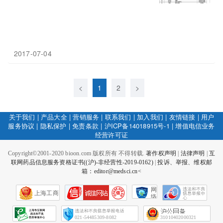
2017-07-04
<
1
2
>
关于我们
|
产品大全
|
营销服务
|
联系我们
|
加入我们
|
友情链接
|
用户
服务协议
|
隐私保护
|
免责条款
|
沪ICP备14018915号-1
|
增值电信业务
经营许可证
Copyright©2001-2020 bioon.com 版权所有 不得转载.
著作权声明
|
法律声明
|
互
联网药品信息服务资格证书((沪)-非经营性-2019-0162)
|
投诉、举报、维权邮
箱：editor@medsci.cn<
网
上海工商
络
社
会
征
021-54485309-8082
31010402000321